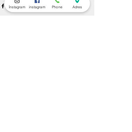
İnstagram
instagram
Phone
Adres
Yorumlar
Bir yorum yazın...
Tanıtılan Yazılar
Son Paylaşımlar