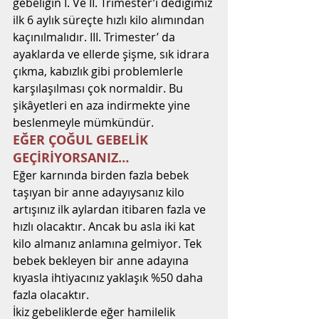
gebeliğin I. Ve II. Trimester’ı dediğimiz 
ilk 6 aylık süreçte hızlı kilo alımından 
kaçınılmalıdır. III. Trimester’ da 
ayaklarda ve ellerde şişme, sık idrara 
çıkma, kabızlık gibi problemlerle 
karşılaşılması çok normaldir. Bu 
şikâyetleri en aza indirmekte yine 
beslenmeyle mümkündür.
EĞER ÇOĞUL GEBELİK 
GEÇİRİYORSANIZ…
Eğer karnında birden fazla bebek 
taşıyan bir anne adayıysanız kilo 
artışınız ilk aylardan itibaren fazla ve 
hızlı olacaktır. Ancak bu asla iki kat 
kilo almanız anlamına gelmiyor. Tek 
bebek bekleyen bir anne adayına 
kıyasla ihtiyacınız yaklaşık %50 daha 
fazla olacaktır.
İkiz gebeliklerde eğer hamilelik 