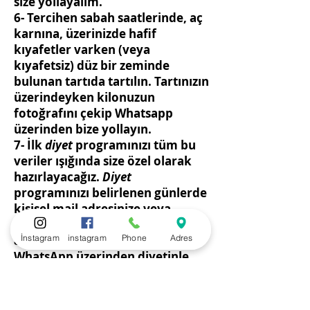
size yollayalım.
6- Tercihen sabah saatlerinde, aç
karnına, üzerinizde hafif
kıyafetler varken (veya
kıyafetsiz) düz bir zeminde
bulunan tartıda tartılın. Tartınızın
üzerindeyken kilonuzun
fotoğrafını çekip Whatsapp
üzerinden bize yollayın.
7- İlk
diyet
programınızı tüm bu
veriler ışığında size özel olarak
hazırlayacağız.
Diyet
programınızı belirlenen günlerde
kişisel mail adresinize veya
WhatsApp ile yollayacağız.
İnstagram
instagram
Phone
Adres
8- Mesai saatleri içerisinde
WhatsApp üzerinden diyetinle
ilgili görüşüyoruz. Sormak
istediğin tüm soruları WhatsApp
üzerinden yanıtlıyoruz.