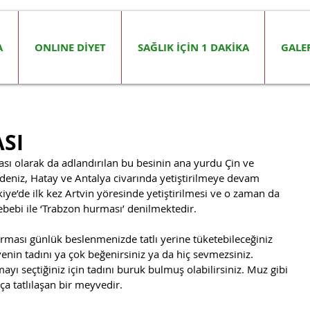
A
ONLINE DİYET
SAĞLIK İÇİN 1 DAKİKA
GALE
SI
ı olarak da adlandırılan bu besinin ana yurdu Çin ve 
deniz, Hatay ve Antalya civarında yetiştirilmeye devam 
ye’de ilk kez Artvin yöresinde yetiştirilmesi ve o zaman da 
ebebi ile ‘Trabzon hurması’ denilmektedir. 
rması günlük beslenmenizde tatlı yerine tüketebileceğiniz 
nin tadını ya çok beğenirsiniz ya da hiç sevmezsiniz. 
ı seçtiğiniz için tadını buruk bulmuş olabilirsiniz. Muz gibi 
a tatlılaşan bir meyvedir.