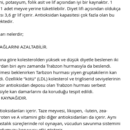
 potasyum, folik asit ve lif açısından iyi bir kaynaktır. 1 
 adet meyve yerine tüketilebilir. Diyet lifi açısından oldukça 
 3,6 gr lif içerir. Antioksidan kapasitesi çok fazla olan bu 
ktedir. 
rı nelerdir;
AĞLARINI AZALTABİLİR.
ına göre kolesterolden yüksek ve düşük diyetle beslenen iki 
ardan biri aynı zamanda Trabzon hurmasıyla da beslendi. 
mesi beklenirken Tarbzon hurması yiyen gruptakilerin kan 
i. Özellikle "kötü" (LDL) kolesterol ve trigliserid seviyelerinin 
 bir antioksidan deposu olan Trabzon hurması serbest 
siyle kan damarlarını da koruduğu tespit edildi.
N KAYNAĞIDIR.
ntioksidanları içerir. Taze meyvesi, likopen, -lutein, zea-
oten ve A vitamini gibi diğer antioksidanları da içerir. Aynı 
hastalık süreçlerinde rol oynayan, vücudun savunma sistemini 
udumuzu koruyucu etki gösterir.