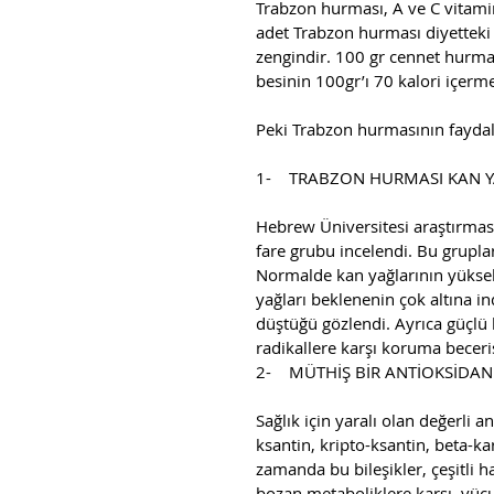
Trabzon hurması, A ve C vitamini,
adet Trabzon hurması diyetteki 1
zengindir. 100 gr cennet hurması
besinin 100gr’ı 70 kalori içerme
Peki Trabzon hurmasının faydala
1-    TRABZON HURMASI KAN Y
Hebrew Üniversitesi araştırmas
fare grubu incelendi. Bu grupl
Normalde kan yağlarının yüksel
yağları beklenenin çok altına ind
düştüğü gözlendi. Ayrıca güçlü
radikallere karşı koruma beceri
2-    MÜTHİŞ BİR ANTİOKSİDA
Sağlık için yaralı olan değerli a
ksantin, kripto-ksantin, beta-kar
zamanda bu bileşikler, çeşitli 
bozan metaboliklere karşı, vüc