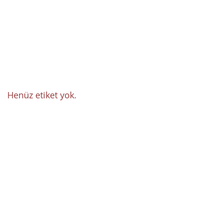
Nisan 2020
(1)
1 yazı
Mart 2020
(1)
1 yazı
Mart 2018
(1)
1 yazı
Şubat 2018
(31)
31 yazı
Etiketlere Göre
Ara
Henüz etiket yok.
Bizi Takip Edin