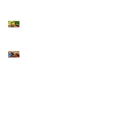
SICAK YAZ AYLARINDA
NASIL BESLENMELİYİZ?
KURBAN BAYRAMINA
ÖZEL BESLENME
Arşiv