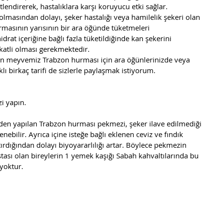
lendirerek, hastalıklara karşı koruyucu etki sağlar. 
olmasından dolayı, şeker hastalığı veya hamilelik şekeri olan 
rmasının yarısının bir ara öğünde tüketmeleri 
rat içeriğine bağlı fazla tüketildiğinde kan şekerini 
ikkatli olması gerekmektedir.
n meyvemiz Trabzon hurması için ara öğünlerinizde veya 
ıklı birkaç tarifi de sizlerle paylaşmak istiyorum. 
i yapın.
eden yapılan Trabzon hurması pekmezi, şeker ilave edilmediği 
yenebilir. Ayrıca içine isteğe bağlı eklenen ceviz ve fındık 
ırdığından dolayı biyoyararlılığı artar. Böylece pekmezin 
stası olan bireylerin 1 yemek kaşığı Sabah kahvaltılarında bu 
yoktur. 