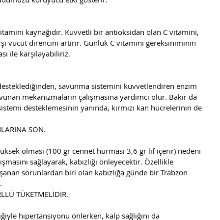
tamini kaynağıdır. Kuvvetli bir antioksidan olan C vitamini, 
rşı vücut direncini artırır. Günlük C vitamini gereksiniminin 
 ile karşılayabiliriz.
mi desteklediğinden, savunma sistemini kuvvetlendiren enzim 
savunan mekanizmaların çalışmasına yardımcı olur. Bakır da 
istemi desteklemesinin yanında, kırmızı kan hücrelerinin de 
NLARINA SON.
yüksek olması (100 gr cennet hurması 3,6 gr lif içerir) nedeni 
ışmasını sağlayarak, kabızlığı önleyecektir. Özellikle 
anan sorunlardan biri olan kabızlığa günde bir Trabzon 
. 
RLLÜ TÜKETMELİDİR.
ğiyle hipertansiyonu önlerken, kalp sağlığını da 