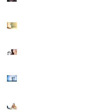
İÇİN İPUCU
YAZ HAMİLELİĞİNDE
BESLENMEMİZDE
NELERE DİKKAT
ETMELİYİZ?
UYKU BESİNLERİ İLE
UYKUSUZLUĞA SAVAŞ
AÇ!
SU TÜKETİMİNİN
SAĞLIK ÜZERİNDEKİ
ETKİSİ
LYS ÖNCESİ BESLENME
ÖNERİLERİ