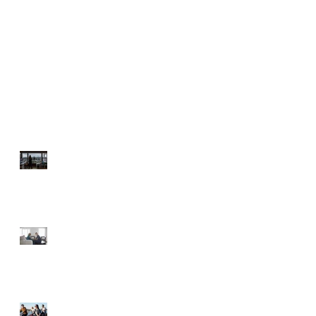
Son Paylaşımlar
GÜVENLİ PİKNİK İÇİN
İPUÇLARI
KARANTİNADA
BESLENME
YÜKSEK TANSİYONA
KARŞI DOĞAL DESTEK
YAZA FORMDA GİRMEK