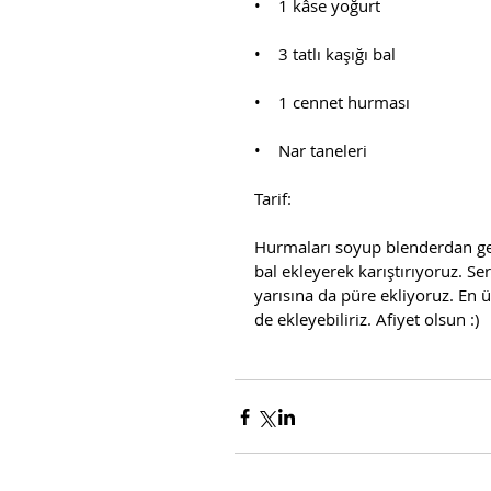
•    1 kâse yoğurt
•    3 tatlı kaşığı bal
•    1 cennet hurması
•    Nar taneleri
Tarif:
Hurmaları soyup blenderdan geçir
bal ekleyerek karıştırıyoruz. Se
yarısına da püre ekliyoruz. En ü
de ekleyebiliriz. Afiyet olsun :)