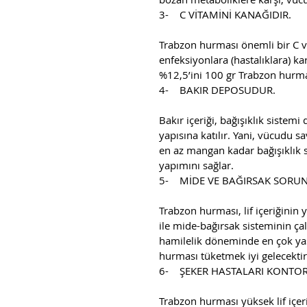
3-    C VİTAMİNİ KANAĞIDIR.
Trabzon hurması önemli bir C vi
enfeksiyonlara (hastalıklara) ka
%12,5’ini 100 gr Trabzon hurması
4-    BAKIR DEPOSUDUR.
Bakır içeriği, bağışıklık siste
yapısına katılır. Yani, vücudu 
en az mangan kadar bağışıklık s
yapımını sağlar.
5-    MİDE VE BAĞIRSAK SORU
Trabzon hurması, lif içeriğinin 
ile mide-bağırsak sisteminin çal
hamilelik döneminde en çok yaş
hurması tüketmek iyi gelecektir
6-    ŞEKER HASTALARI KONTO
Trabzon hurması yüksek lif içeri