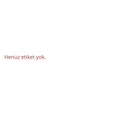
Nisan 2020
(1)
1 yazı
Mart 2020
(1)
1 yazı
Mart 2018
(1)
1 yazı
Şubat 2018
(31)
31 yazı
Etiketlere Göre
Ara
Henüz etiket yok.
Bizi Takip Edin