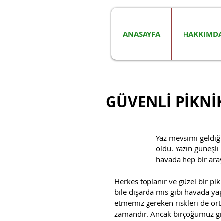
ANASAYFA
HAKKIMD
GÜVENLİ PİKNİK
                     Yaz mevsimi geldiğine göre kültür olarak en sevdiğimiz “Piknik Sezonu” açılmış   
                     oldu. Yazın güne
                     havada hep bir
Herkes toplanır ve güzel bir pik
bile dışarda mis gibi havada ya
etmemiz gereken riskleri de orta
zamandır. Ancak birçoğumuz gı