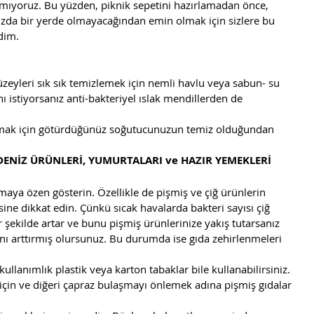
amıyoruz. Bu yüzden, piknik sepetini hazırlamadan önce, 
zda bir yerde olmayacağından emin olmak için sizlere bu 
edim.
yüzeyleri sık sık temizlemek için nemli havlu veya sabun- su 
ı istiyorsanız anti-bakteriyel ıslak mendillerden de 
umak için götürdüğünüz soğutucunuzun temiz olduğundan 
 DENİZ ÜRÜNLERİ, YUMURTALARI ve HAZIR YEMEKLERİ 
aya özen gösterin. Özellikle de pişmiş ve çiğ ürünlerin 
ne dikkat edin. Çünkü sıcak havalarda bakteri sayısı çiğ 
r şekilde artar ve bunu pişmiş ürünlerinize yakış tutarsanız 
ı arttırmış olursunuz. Bu durumda ise gıda zehirlenmeleri 
 kullanımlık plastik veya karton tabaklar bile kullanabilirsiniz. 
k için ve diğeri çapraz bulaşmayı önlemek adına pişmiş gıdalar 