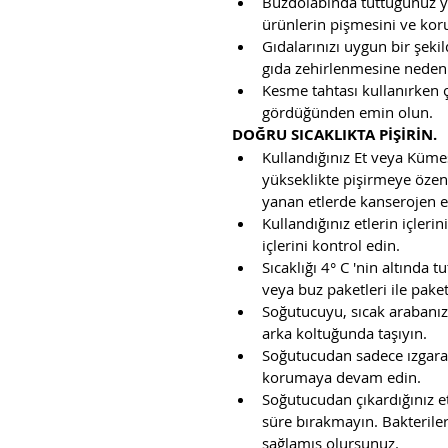
Buzdolabında tuttuğunuz yi
ürünlerin pişmesini ve kor
Gıdalarınızı uygun bir şeki
gıda zehirlenmesine neden 
Kesme tahtası kullanırken ç
gördüğünden emin olun. 
DOĞRU SICAKLIKTA PİŞİRİN.
Kullandığınız Et veya Küme
yükseklikte pişirmeye özen 
yanan etlerde kanserojen et
Kullandığınız etlerin içler
içlerini kontrol edin.  
Sıcaklığı 4° C 'nin altında t
veya buz paketleri ile paket
Soğutucuyu, sıcak arabanızd
arka koltuğunda taşıyın.  
Soğutucudan sadece ızgaraya
korumaya devam edin.  
Soğutucudan çıkardığınız e
süre bırakmayın. Bakterile
sağlamış olursunuz.  