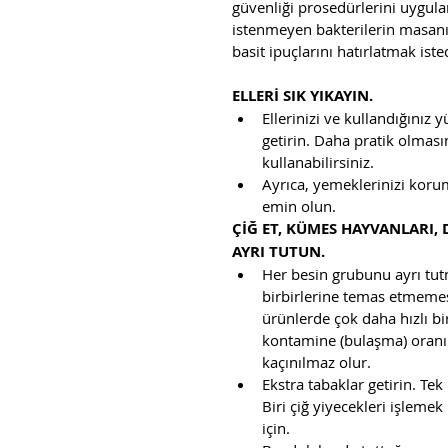
güvenliği prosedürlerini uygul
istenmeyen bakterilerin masanı
basit ipuçlarını hatırlatmak ist
ELLERİ SIK YIKAYIN.
Ellerinizi ve kullandığınız 
getirin. Daha pratik olmasın
kullanabilirsiniz.  
Ayrıca, yemeklerinizi kor
emin olun. 
ÇİĞ ET, KÜMES HAYVANLARI,
AYRI TUTUN.
Her besin grubunu ayrı tutm
birbirlerine temas etmemesi
ürünlerde çok daha hızlı bi
kontamine (bulaşma) oranın
kaçınılmaz olur.  
Ekstra tabaklar getirin. Tek
Biri çiğ yiyecekleri işleme
için.  