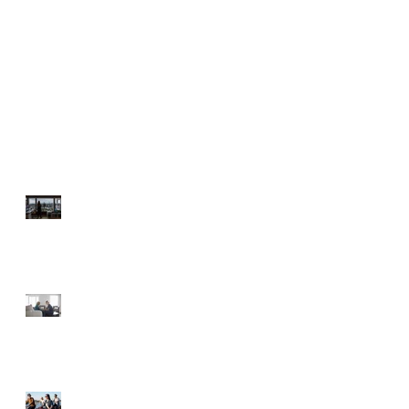
Son Paylaşımlar
GÜVENLİ PİKNİK İÇİN
İPUÇLARI
KARANTİNADA
BESLENME
YÜKSEK TANSİYONA
KARŞI DOĞAL DESTEK
YAZA FORMDA GİRMEK