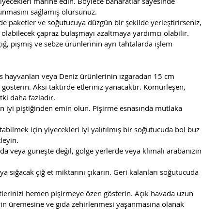
yecekleri marine edin. Böylece baharatlar sayesinde 
unmasını sağlamış olursunuz.  
lde paketler ve soğutucuya düzgün bir şekilde yerleştirirseniz, 
olabilecek çapraz bulaşmayı azaltmaya yardımcı olabilir.  
iğ, pişmiş ve sebze ürünlerinin ayrı tahtalarda işlem 
s hayvanları veya Deniz ürünlerinin ızgaradan 15 cm 
gösterin. Aksi taktirde etleriniz yanacaktır. Kömürleşen, 
ki daha fazladır.  
inin iyi piştiğinden emin olun. Pişirme esnasında mutlaka 
utabilmek için yiyecekleri iyi yalıtılmış bir soğutucuda bol buz 
leyin.  
a veya güneşte değil, gölge yerlerde veya klimalı arabanızın 
 sığacak çiğ et miktarını çıkarın. Geri kalanları soğutucuda 
tlerinizi hemen pişirmeye özen gösterin. Açık havada uzun 
rin üremesine ve gıda zehirlenmesi yaşanmasına olanak 