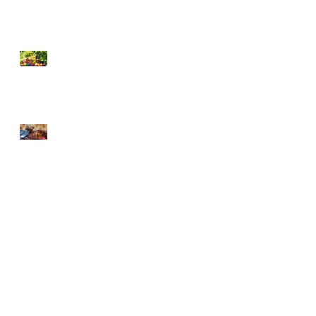
SICAK YAZ AYLARINDA
NASIL BESLENMELİYİZ?
KURBAN BAYRAMINA
ÖZEL BESLENME
Arşiv