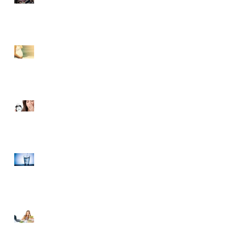
İÇİN İPUCU
YAZ HAMİLELİĞİNDE
BESLENMEMİZDE
NELERE DİKKAT
ETMELİYİZ?
UYKU BESİNLERİ İLE
UYKUSUZLUĞA SAVAŞ
AÇ!
SU TÜKETİMİNİN
SAĞLIK ÜZERİNDEKİ
ETKİSİ
LYS ÖNCESİ BESLENME
ÖNERİLERİ