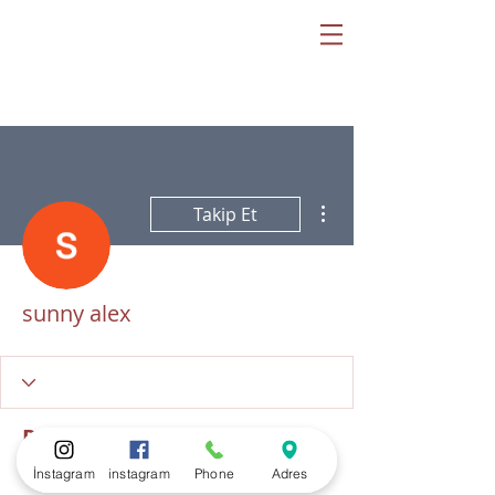
Diğer Eylemler
Takip Et
sunny alex
Profil
Katılım tarihi: 18 Tem 2023
İnstagram
instagram
Phone
Adres