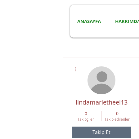
ANASAYFA
HAKKIMD
Diğer Eylemler
lindamarietheel13
0
0
Takipçiler
Takip edilenler
Takip Et