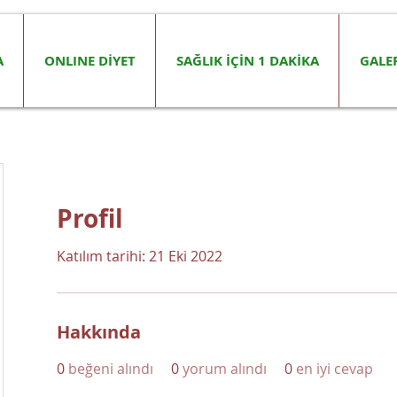
A
ONLINE DİYET
SAĞLIK İÇİN 1 DAKİKA
GALE
Profil
Katılım tarihi: 21 Eki 2022
Hakkında
0
beğeni alındı
0
yorum alındı
0
en iyi cevap