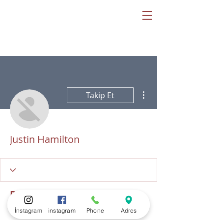
Diğer Eylemler
Takip Et
Justin Hamilton
Profil
Katılım tarihi: 1 Ağu 2022
İnstagram
instagram
Phone
Adres